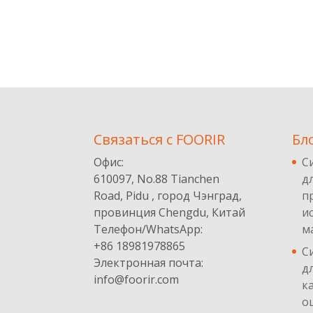
Cвязаться с FOORIR
Бл
Офис:
С
610097, No.88 Tianchen
д
Road, Pidu , город Чэнград,
п
провинция Chengdu, Китай
и
Телефон/WhatsApp:
м
+86 18981978865
С
Электронная почта:
д
info@foorir.com
к
о