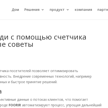
Дом
Решения
продукт
компания
парт
ди с помощью счетчика
ые советы
етчика посетителей позволяет оптимизировать
вность. Внедрение современных технологий, например
нных и быстрое принятие решений.
а
ективные данные о потоках клиентов, что помогает
вроде
FOORIR
автоматизируют процесс, упрощая дальнейший