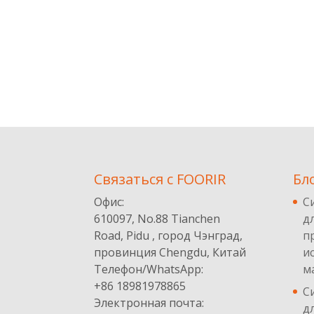
Cвязаться с FOORIR
Бл
Офис:
С
610097, No.88 Tianchen
д
Road, Pidu , город Чэнград,
п
провинция Chengdu, Китай
и
Телефон/WhatsApp:
м
+86 18981978865
С
Электронная почта:
д