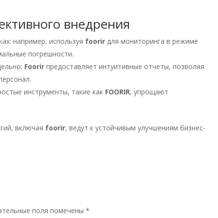
ективного внедрения
ках: например, используя
foorir
для мониторинга в режиме
мальные погрешности.
дельно:
Foorir
предоставляет интуитивные отчеты, позволяя
персонал.
ростые инструменты, такие как
FOORIR
, упрощают
огий, включая
foorir
, ведут к устойчивым улучшениям бизнес-
ательные поля помечены
*