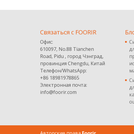
Cвязаться с FOORIR
Бл
Офис:
С
610097, No.88 Tianchen
д
Road, Pidu , город Чэнград,
п
провинция Chengdu, Китай
и
Телефон/WhatsApp:
м
+86 18981978865
С
Электронная почта:
д
info@foorir.com
к
о
Авторские права
Foorir