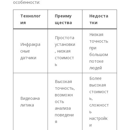
особенности:​
Технолог
Преиму
Недоста
ия
щества
тки
Низкая
Простота
точность
Инфракра
установки
при
сные
, низкая
большом
датчики
стоимост
потоке
ь
людей
Более
Высокая
высокая
точность,
стоимост
возможн
Видеоана
ь,
ость
литика
сложност
анализа
ь
поведени
настройк
я
и