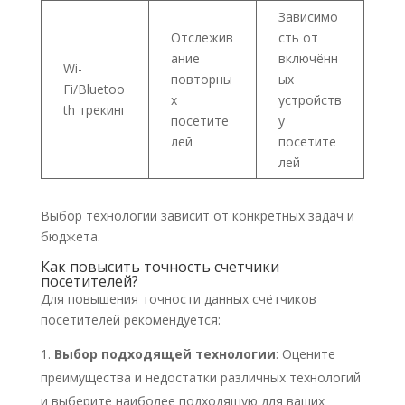
Зависимо
Отслежив
сть от
ание
включённ
Wi-
повторны
ых
Fi/Bluetoo
х
устройств
th трекинг
посетите
у
лей
посетите
лей
Выбор технологии зависит от конкретных задач и
бюджета.​
Как повысить точность счетчики
посетителей?
Для повышения точности данных счётчиков
посетителей рекомендуется:​
Выбор подходящей технологии
: Оцените
преимущества и недостатки различных технологий
и выберите наиболее подходящую для ваших