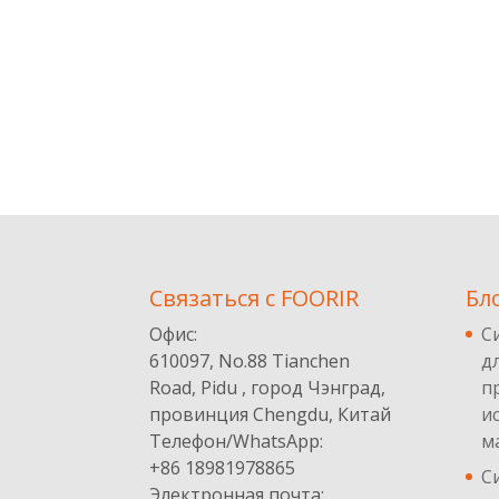
Cвязаться с FOORIR
Бл
Офис:
С
610097, No.88 Tianchen
д
Road, Pidu , город Чэнград,
п
провинция Chengdu, Китай
и
Телефон/WhatsApp:
м
+86 18981978865
С
Электронная почта: