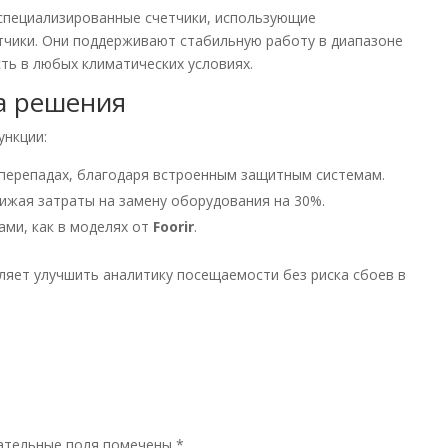
специализированные счетчики, использующие
чики. Они поддерживают стабильную работу в диапазоне
сть в любых климатических условиях.
а решения
ункции:
 перепадах, благодаря встроенным защитным системам.
ижая затраты на замену оборудования на 30%.
ами, как в моделях от
Foorir
.
яет улучшить аналитику посещаемости без риска сбоев в
ательные поля помечены
*